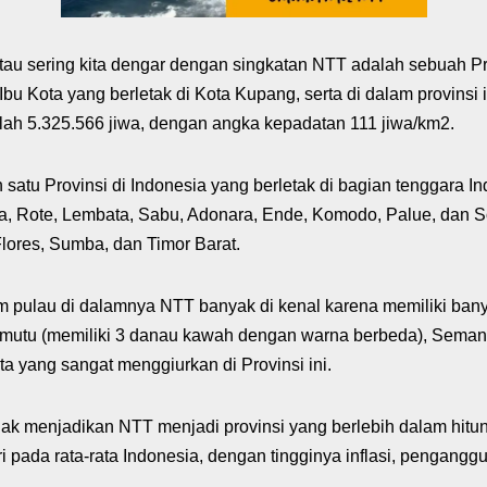
au sering kita dengar dengan singkatan NTT adalah sebuah Prov
Ibu Kota yang berletak di Kota Kupang, serta di dalam provinsi
mlah 5.325.566 jiwa, dengan angka kepadatan 111 jiwa/km2.
atu Provinsi di Indonesia yang berletak di bagian tenggara Ind
ba, Rote, Lembata, Sabu, Adonara, Ende, Komodo, Palue, dan Sol
lores, Sumba, dan Timor Barat.
cam pulau di dalamnya NTT banyak di kenal karena memiliki b
imutu (memiliki 3 danau kawah dengan warna berbeda), Seman
ata yang sangat menggiurkan di Provinsi ini.
idak menjadikan NTT menjadi provinsi yang berlebih dalam hit
ri pada rata-rata Indonesia, dengan tingginya inflasi, pengangg