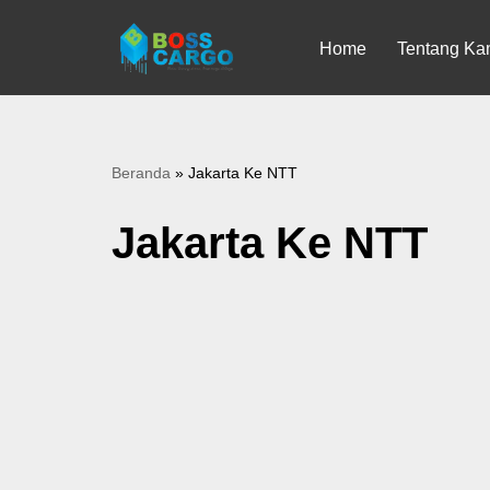
Home
Tentang Ka
Lompat
ke
konten
Beranda
»
Jakarta Ke NTT
Jakarta Ke NTT